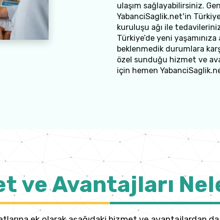
ulaşım sağlayabilirsiniz. Ge
YabanciSaglik.net'in Türkiye
kuruluşu ağı ile tedavilerini
Türkiye’de yeni yaşamınıza 
beklenmedik durumlara karşı
özel sunduğu hizmet ve avan
için hemen YabanciSaglik.n
t ve Avantajları Nel
atlarına ek olarak aşağıdaki hizmet ve avantajlardan da 