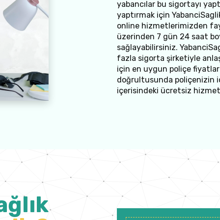
yabancılar bu sigortayı yapt
yaptırmak için YabanciSagli
online hizmetlerimizden fay
üzerinden 7 gün 24 saat boyu
sağlayabilirsiniz. YabanciSa
fazla sigorta şirketiyle anla
için en uygun poliçe fiyatlar
doğrultusunda poliçenizin iç
içerisindeki ücretsiz hizmet
ağlık