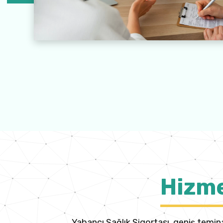
Hizme
Yabancı Sağlık Sigortası, geniş temin