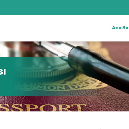
Ana Sa
sı