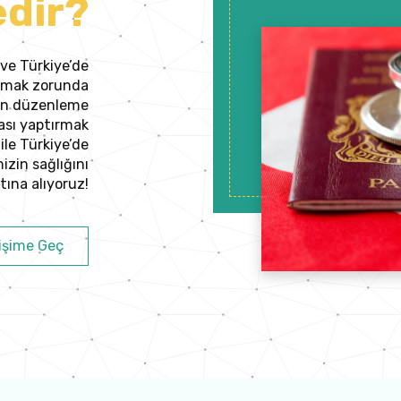
edir?
ve Türkiye’de
ırmak zorunda
iren düzenleme
rtası yaptırmak
ile Türkiye’de
zin sağlığını
ına alıyoruz!
işime Geç