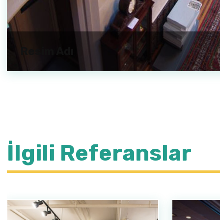
Resim Adı
İlgili Referanslar