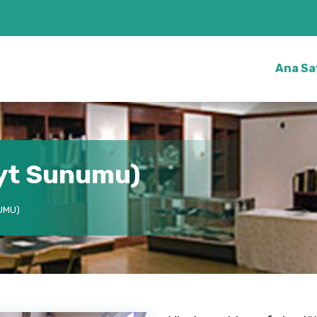
Ana Sa
yt Sunumu)
UMU)