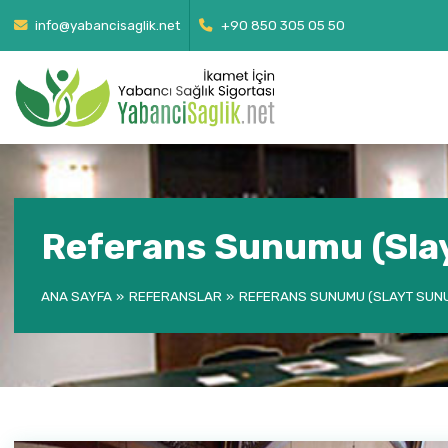
info@yabancisaglik.net
+90 850 305 05 50
Referans Sunumu (Sla
ANA SAYFA
REFERANSLAR
REFERANS SUNUMU (SLAYT SUN