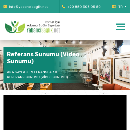
info@yabancisaglik.net
+90 850 305 05 50
TR
Referans Sunumu (Video
Sunumu)
ANA SAYFA
REFERANSLAR
REFERANS SUNUMU (VIDEO SUNUMU)